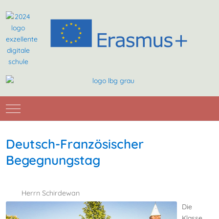
Mobile Menu Toggle
Deutsch-Französischer
Begegnungstag
Herrn Schirdewan
Die
Klasse