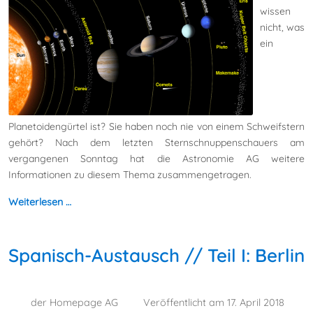
wissen
nicht, was
ein
Planetoidengürtel ist? Sie haben noch nie von einem Schweifstern
gehört? Nach dem letzten Sternschnuppenschauers am
vergangenen Sonntag hat die Astronomie AG weitere
Informationen zu diesem Thema zusammengetragen.
Weiterlesen …
Spanisch-Austausch // Teil I: Berlin
der Homepage AG
Veröffentlicht am 17. April 2018