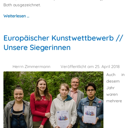
Both ausgezeichnet.
Weiterlesen …
Europäischer Kunstwettbewerb //
Unsere Siegerinnen
Herrn Zimmermann
Veröffentlicht am 25. April 2018
Auch in
diesem
Jahr
waren
mehrere