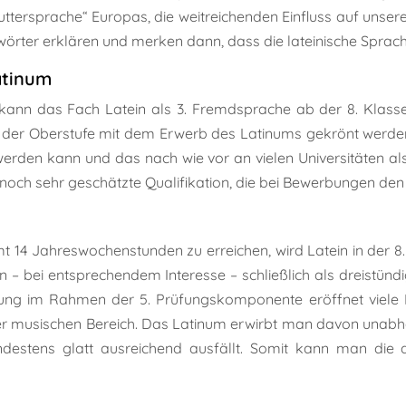
„Muttersprache“ Europas, die weitreichenden Einfluss auf uns
örter erklären und merken dann, dass die lateinische Sprach
atinum
nn das Fach Latein als 3. Fremdsprache ab der 8. Klasse 
n der Oberstufe mit dem Erwerb des Latinums gekrönt werden. 
 werden kann und das nach wie vor an vielen Universitäten 
 noch sehr geschätzte Qualifikation, die bei Bewerbungen den
4 Jahreswochenstunden zu erreichen, wird Latein in der 8. Kl
ein – bei entsprechendem Interesse – schließlich als dreistü
üfung im Rahmen der 5. Prüfungskomponente eröffnet viel
er musischen Bereich. Das Latinum erwirbt man davon unabh
indestens glatt ausreichend ausfällt. Somit kann man die