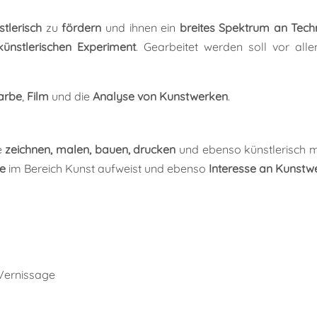
stlerisch
zu
fördern
und ihnen ein
breites Spektrum an Tech
künstlerischen Experiment
. Gearbeitet werden soll vor a
arbe
,
Film
und die
Analyse
von Kunstwerken
.
e
zeichnen, malen, bauen, drucken
und ebenso künstlerisch 
de
im Bereich Kunst aufweist und ebenso
Interesse an Kunstw
 Vernissage