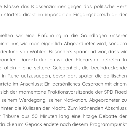
re Klasse das Klassenzimmer gegen das politische Herz
h startete direkt im imposanten Eingangsbereich an der
ielten wir eine Einführung in die Grundlagen unserer
nicht nur, wie man eigentlich Abgeordneter wird, sondern
edeutung von Wahlen. Besonders spannend war, dass wir
konnten. Danach durften wir den Plenarsaal betreten. In
llein - eine seltene Gelegenheit, die beeindruckende
 in Ruhe aufzusaugen, bevor dort später die politischen
wartete im Anschluss: Ein persönliches Gespräch mit einem
hm sich der momentane Fraktionsvorsitzende der SPD Raed
on seinem Werdegang, seiner Motivation, Abgeordneter zu
k hinter die Kulissen der Macht. Zum krönenden Abschluss
er Tribüne aus 50 Minuten lang eine hitzige Debatte der
 Eindrücken im Gepäck endete nach diesem Programmpunkt