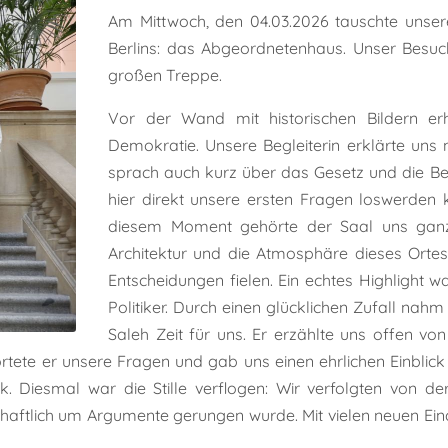
Am Mittwoch, den 04.03.2026 tauschte unse
Berlins: das Abgeordnetenhaus. Unser Besuc
großen Treppe.
Vor der Wand mit historischen Bildern erh
Demokratie. Unsere Begleiterin erklärte uns 
sprach auch kurz über das Gesetz und die B
hier direkt unsere ersten Fragen loswerden 
diesem Moment gehörte der Saal uns ganz a
Architektur und die Atmosphäre dieses Ortes
Entscheidungen fielen. Ein echtes Highlight 
Politiker. Durch einen glücklichen Zufall na
Saleh Zeit für uns. Er erzählte uns offen v
rtete er unsere Fragen und gab uns einen ehrlichen Einblic
k. Diesmal war die Stille verflogen: Wir verfolgten von d
nschaftlich um Argumente gerungen wurde. Mit vielen neuen