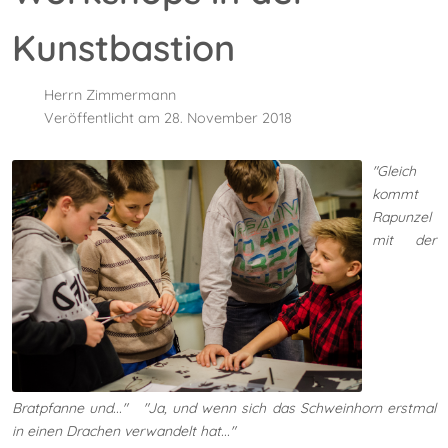
Kunstbastion
Herrn Zimmermann
Veröffentlicht am 28. November 2018
"Gleich
kommt
Rapunzel
mit der
Bratpfanne und..." "Ja, und wenn sich das Schweinhorn erstmal
in einen Drachen verwandelt hat..."