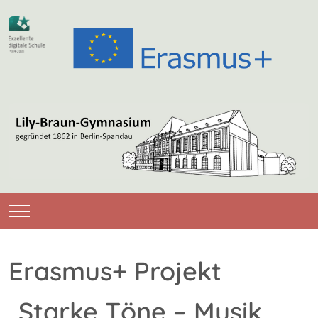
Mobile Menu Toggle
Erasmus+ Projekt
„Starke Töne – Musik,