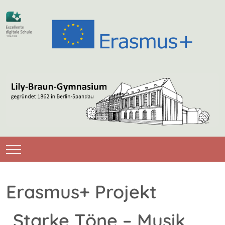
Mobile Menu Toggle
Erasmus+ Projekt
„Starke Töne – Musik,